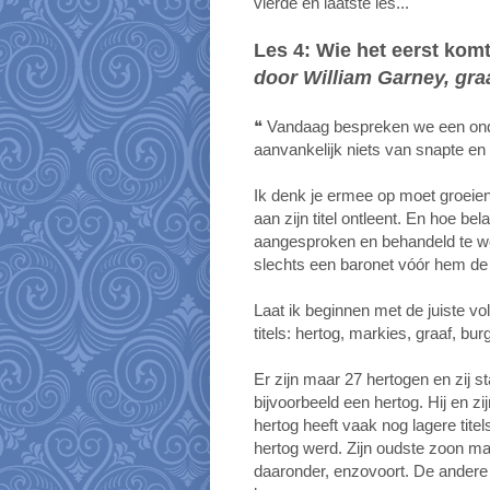
vierde en laatste les...
Les 4: Wie het eerst komt.
door William Garney, gr
❝ Vandaag bespreken we een on
aanvankelijk niets van snapte en 
Ik denk je ermee op moet groeien
aan zijn titel ontleent. En hoe be
aangesproken en behandeld te wo
slechts een baronet vóór hem de e
Laat ik beginnen met de juiste v
titels: hertog, markies, graaf, bu
Er zijn maar 27 hertogen en zij s
bijvoorbeeld een hertog. Hij en
hertog heeft vaak nog lagere titel
hertog werd. Zijn oudste zoon mag
daaronder, enzovoort. De andere 