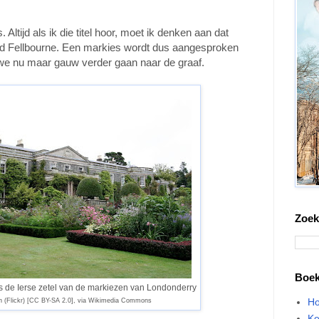
ltijd als ik die titel hoor, moet ik denken aan dat
rd Fellbourne. Een markies wordt dus aangesproken
ten we nu maar gauw verder gaan naar de graaf.
Zoek
Boe
 de Ierse zetel van de markiezen van Londonderry
Ho
n (Flickr) [CC BY-SA 2.0], via Wikimedia Commons
Ke