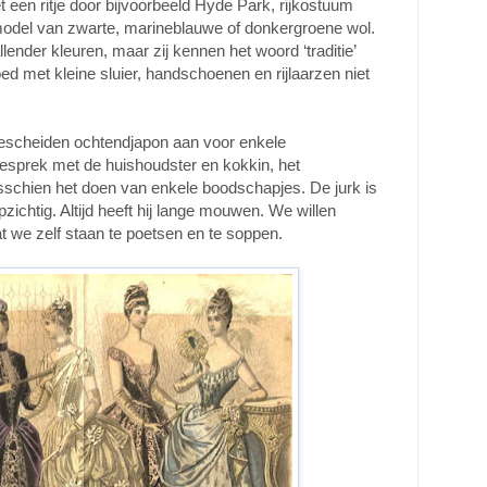
 een ritje door bijvoorbeeld Hyde Park, rijkostuum
 model van zwarte, marineblauwe of donkergroene wol.
lender kleuren, maar zij kennen het woord ‘traditie’
ed met kleine sluier, handschoenen en rijlaarzen niet
scheiden ochtendjapon aan voor enkele
gesprek met de huishoudster en kokkin, het
schien het doen van enkele boodschapjes. De jurk is
pzichtig. Altijd heeft hij lange mouwen. We willen
at we zelf staan te poetsen en te soppen.