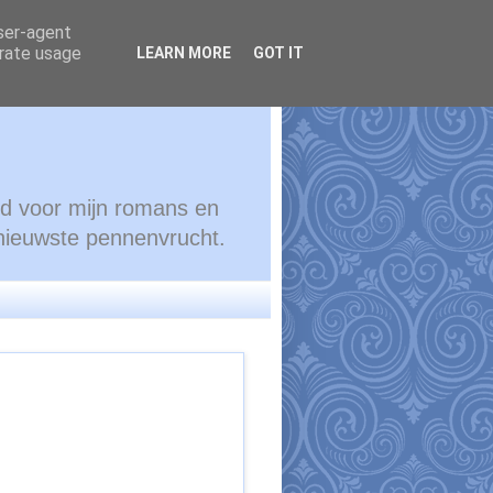
user-agent
erate usage
LEARN MORE
GOT IT
ond voor mijn romans en
 nieuwste pennenvrucht.