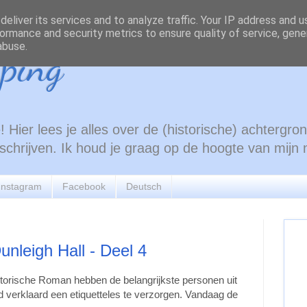
eliver its services and to analyze traffic. Your IP address and 
ormance and security metrics to ensure quality of service, gen
abuse.
ping
 Hier lees je alles over de (historische) achtergr
e schrijven. Ik houd je graag op de hoogte van mijn
Instagram
Facebook
Deutsch
unleigh Hall - Deel 4
torische Roman hebben de belangrijkste personen uit
d verklaard een etiquetteles te verzorgen. Vandaag de