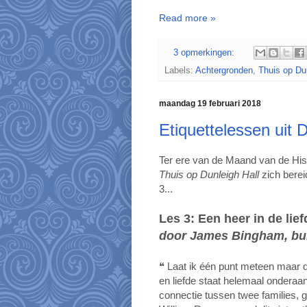
Read more »
3 opmerkingen:
Labels:
Achtergronden
,
Thuis op Dun
maandag 19 februari 2018
Etiquettelessen uit D
Ter ere van de Maand van de His
Thuis op
Dunleigh Hall
zich berei
3...
Les 3: Een heer in de lief
door James Bingham, bur
❝ Laat ik één punt meteen maar du
en liefde staat helemaal onderaa
connectie tussen twee families, g