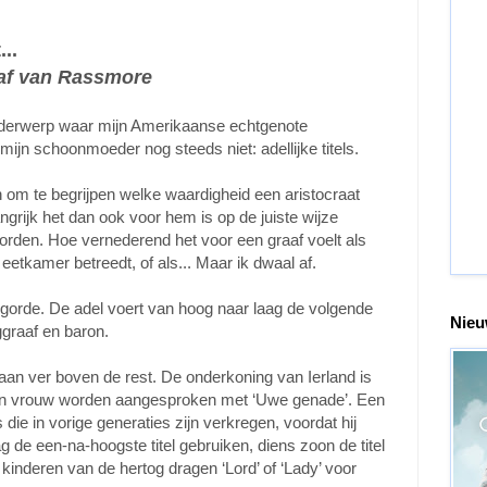
..
aaf van Rassmore
derwerp waar mijn Amerikaanse echtgenote
mijn schoonmoeder nog steeds niet: adellijke titels.
 om te begrijpen welke waardigheid een aristocraat
langrijk het dan ook voor hem is op de juiste wijze
rden. Hoe vernederend het voor een graaf voelt als
etkamer betreedt, of als... Maar ik dwaal af.
olgorde. De adel voert van hoog naar laag de volgende
Nieu
rggraaf en baron.
taan ver boven de rest. De onderkoning van Ierland is
 zijn vrouw worden aangesproken met ‘Uwe genade’. Een
s die in vorige generaties zijn verkregen, voordat hij
 de een-na-hoogste titel gebruiken, diens zoon de titel
kinderen van de hertog dragen ‘Lord’ of ‘Lady’ voor