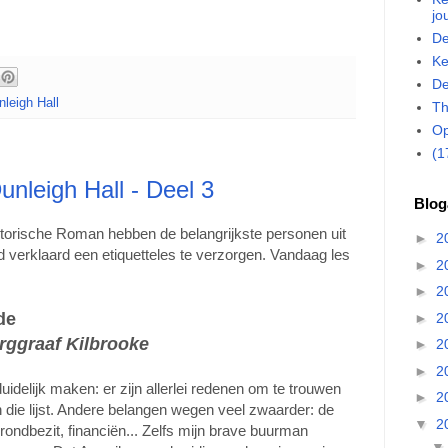
jo
De
Ke
De
leigh Hall
Th
Op
(1
unleigh Hall - Deel 3
Blog
torische Roman hebben de belangrijkste personen uit
►
2
d verklaard een etiquetteles te verzorgen. Vandaag les
►
2
►
2
de
►
2
ggraaf Kilbrooke
►
2
►
2
idelijk maken: er zijn allerlei redenen om te trouwen
►
2
n die lijst. Andere belangen wegen veel zwaarder: de
▼
2
rondbezit, financiën... Zelfs mijn brave buurman