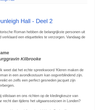
unleigh Hall - Deel 2
torische Roman hebben de belangrijkste personen uit
d verklaard een etiquetteles te verzorgen. Vandaag de
dame
rggravin Kilbrooke
. Ik weet dat het echte spreekwoord ‘Kleren maken de
geman in een avondkostuum kan oogverblindend zijn.
bereikt en zelfs een perfect gesneden jacquet zijn
verbergen.
ij stilstaan en ons richten op de kledingkeuze van
ar recht dan tijdens het uitgaansseizoen in Londen?