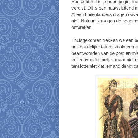
Een ochtend in Londen begint met
vereist. Dit is een nauwsluitend
Alleen buitenlanders dragen opval
niet. Natuurlijk mogen de hoge ho
ontbreken.
Thuisgekomen trekken we een be
huishoudelijke taken, zoals een 
beantwoorden van de post en mis
vrij eenvoudig: netjes maar niet o
tenslotte niet dat iemand denkt d