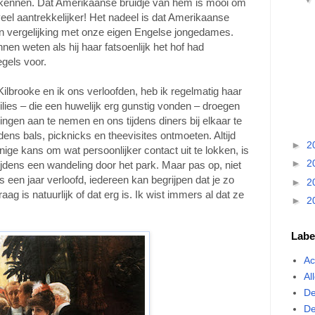
ntkennen. Dat Amerikaanse bruidje van hem is mooi om
 veel aantrekkelijker! Het nadeel is dat Amerikaanse
 in vergelijking met onze eigen Engelse jongedames.
n weten als hij haar fatsoenlijk het hof had
egels voor.
ilbrooke en ik ons verloofden, heb ik regelmatig haar
ies – die een huwelijk erg gunstig vonden – droegen
gingen aan te nemen en ons tijdens diners bij elkaar te
dens bals, picknicks en theevisites ontmoeten. Altijd
►
2
ige kans om wat persoonlijker contact uit te lokken, is
►
2
tijdens een wandeling door het park. Maar pas op, niet
s een jaar verloofd, iedereen kan begrijpen dat je zo
►
2
g is natuurlijk of dat erg is. Ik wist immers al dat ze
►
2
Labe
Ac
Al
De
De