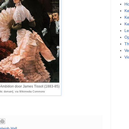
Ho
Ke
Ke
Ke
Le
Op
Th
Ve
Vi
Ambition
door James Tissot (1883-85)
blic domain], via Wikimedia Commons
leigh Hall