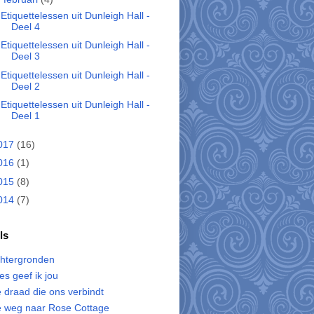
Etiquettelessen uit Dunleigh Hall -
Deel 4
Etiquettelessen uit Dunleigh Hall -
Deel 3
Etiquettelessen uit Dunleigh Hall -
Deel 2
Etiquettelessen uit Dunleigh Hall -
Deel 1
017
(16)
016
(1)
015
(8)
014
(7)
ls
htergronden
les geef ik jou
 draad die ons verbindt
 weg naar Rose Cottage