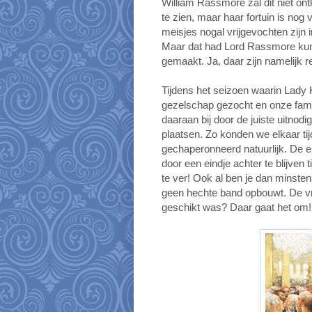
William Rassmore zal dit niet o
te zien, maar haar fortuin is nog
meisjes nogal vrijgevochten zijn
Maar dat had Lord Rassmore kunne
gemaakt. Ja, daar zijn namelijk r
Tijdens het seizoen waarin Lady K
gezelschap gezocht en onze famil
daaraan bij door de juiste uitnodi
plaatsen. Zo konden we elkaar tij
gechaperonneerd natuurlijk. De en
door een eindje achter te blijven 
te ver! Ook al ben je dan minsten
geen hechte band opbouwt. De vraa
geschikt was? Daar gaat het om!