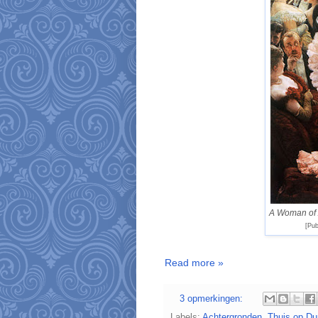
A Woman of 
[Pu
Read more »
3 opmerkingen:
Labels:
Achtergronden
,
Thuis op Dun