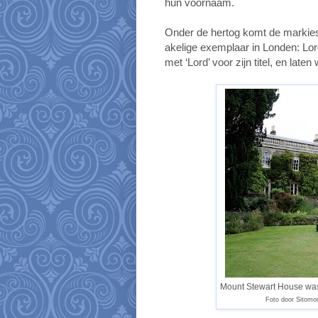
hun voornaam.
Onder de hertog komt de markies. A
akelige exemplaar in Londen: Lo
met ‘Lord’ voor zijn titel, en la
Mount Stewart House was
Foto door Sitomo