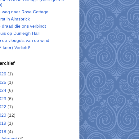
u)
 weg naar Rose Cottage
rst in Almsbrick
 draad die ons verbindt
uis op Dunleigh Hall
 de vleugels van de wind
7 keer) Verliefd!
archief
026
(1)
025
(1)
024
(6)
023
(6)
022
(1)
020
(12)
019
(1)
018
(4)
▼
februari
(4)