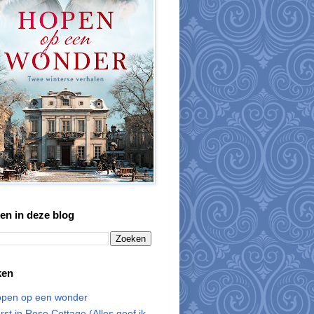
en in deze blog
ken
pen op een wonder
rst in Rose Cottage (Alles geef ik