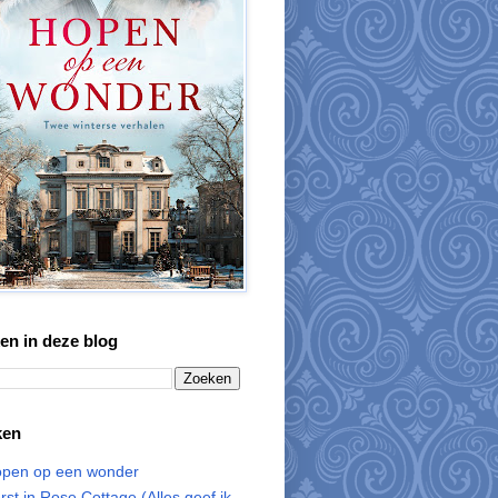
en in deze blog
ken
pen op een wonder
rst in Rose Cottage (Alles geef ik