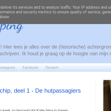
eliver its services and to analyze traffic. Your IP address and 
ormance and security metrics to ensure quality of service, gen
abuse.
ping
 Hier lees je alles over de (historische) achtergr
e schrijven. Ik houd je graag op de hoogte van mijn
Instagram
Facebook
Deutsch
hip, deel 1 - De hutpassagiers
n keek zo bezorgd dat Katie bijna in tranen