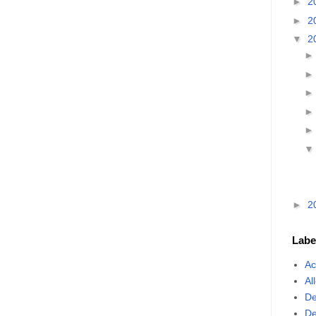
►
2
►
2
▼
2
►
2
Labe
Ac
Al
De
De