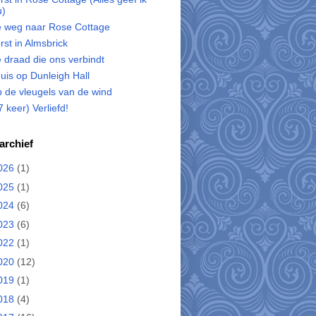
u)
 weg naar Rose Cottage
rst in Almsbrick
 draad die ons verbindt
uis op Dunleigh Hall
 de vleugels van de wind
7 keer) Verliefd!
archief
026
(1)
025
(1)
024
(6)
023
(6)
022
(1)
020
(12)
019
(1)
018
(4)