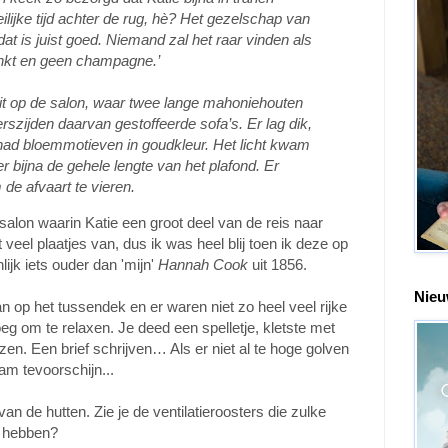
eilijke tijd achter de rug, hè? Het gezelschap van
dat is juist goed. Niemand zal het raar vinden als
rinkt en geen champagne.’
it op de salon, waar twee lange mahoniehouten
szijden daarvan gestoffeerde sofa’s. Er lag dik,
 had bloemmotieven in goudkleur. Het licht kwam
 bijna de gehele lengte van het plafond. Er
e afvaart te vieren.
salon waarin Katie een groot deel van de reis naar
veel plaatjes van, dus ik was heel blij toen ik deze op
nlijk iets ouder dan 'mijn'
Hannah Cook
uit 1856.
Nieu
n op het tussendek en er waren niet zo heel veel rijke
eg om te relaxen. Je deed een spelletje, kletste met
zen. Een brief schrijven… Als er niet al te hoge golven
m tevoorschijn...
an de hutten. Zie je de ventilatieroosters die zulke
e hebben?