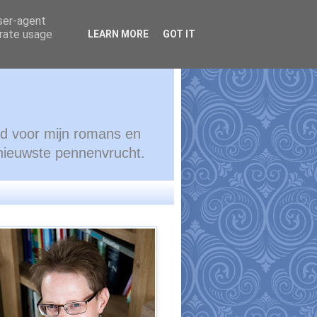
user-agent
erate usage
LEARN MORE
GOT IT
ond voor mijn romans en
 nieuwste pennenvrucht.