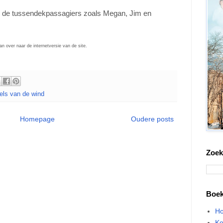
oe de tussendekpassagiers zoals Megan, Jim en
an over naar de internetversie van de site.
els van de wind
Homepage
Oudere posts
Zoek
Boe
Ho
Ke