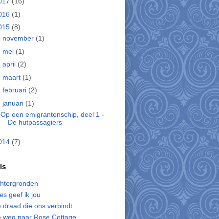
017
(16)
016
(1)
015
(8)
►
november
(1)
►
mei
(1)
►
april
(2)
►
maart
(1)
►
februari
(2)
▼
januari
(1)
Op een emigrantenschip, deel 1 -
De hutpassagiers
014
(7)
ls
htergronden
les geef ik jou
 draad die ons verbindt
 weg naar Rose Cottage