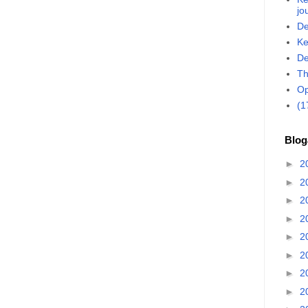
jo
De
Ke
De
Th
Op
(1
Blog
►
2
►
2
►
2
►
2
►
2
►
2
►
2
►
2