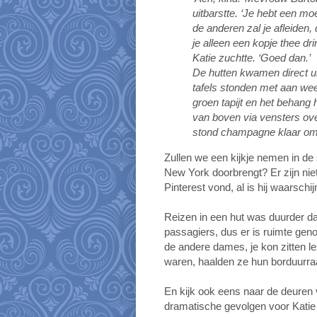
uitbarstte. ‘Je hebt een mo
de anderen zal je afleiden, 
je alleen een kopje thee d
Katie zuchtte. ‘Goed dan.’
De hutten kwamen direct u
tafels stonden met aan weer
groen tapijt en het behang
van boven via vensters over
stond champagne klaar om d
Zullen we een kijkje nemen in de 
New York doorbrengt? Er zijn niet 
Pinterest vond, al is hij waarschij
Reizen in een hut was duurder da
passagiers, dus er is ruimte geno
de andere dames, je kon zitten le
waren, haalden ze hun borduurraa
En kijk ook eens naar de deuren v
dramatische gevolgen voor Kati