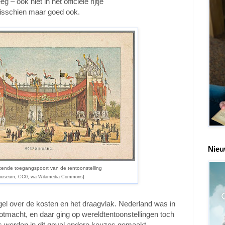
 – ook niet in het officiële rijtje
misschien maar goed ook.
Nieu
ende toegangspoort van de tentoonstelling
museum, CC0, via Wikimedia Commons]
gel over de kosten en het draagvlak. Nederland was in
otmacht, en daar ging op wereldtentoonstellingen toch
s werden in dit geval andere keuzes gemaakt,