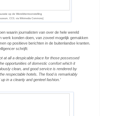
uratie op de Wereldtentoonstelling
museum, CC0, via Wikimedia Commons]
oen waarin journalisten van over de hele wereld
un werk konden doen, van zoveel mogelijk gemakken
men op positieve berichten in de buitenlandse kranten.
lligencer
schrijft:
t at all a despicable place for those possessed
he opportunities of domestic comfort which it
ulously clean, and good service is rendered by
 the respectable hotels. The food is remarkably
up in a cleanly and genteel fashion.’