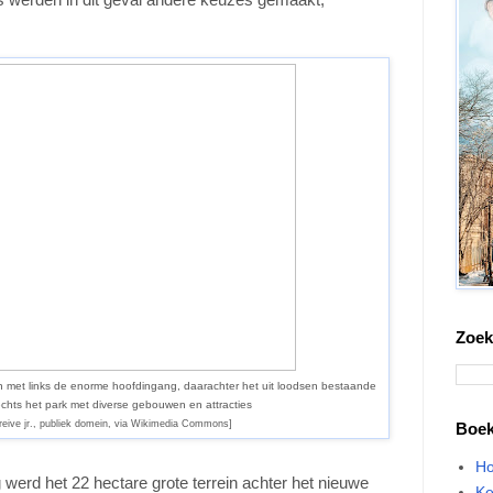
Zoek
ein met links de enorme hoofdingang, daarachter het uit loodsen bestaande
hts het park met diverse gebouwen en attracties
eive jr., publiek domein, via Wikimedia Commons]
Boe
Ho
g werd het 22 hectare grote terrein achter het nieuwe
Ke