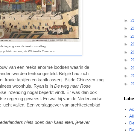
►
2
►
2
►
2
►
2
 de ingang van de tentoonstelling
►
2
ay, publiek domein, via Wikimedia Commons]
►
2
ebouw van een reeks enorme loodsen waarin de
►
2
 landen werden tentoongesteld. België had zich
►
2
fraaie tapijten en kantklosserij. Bij de Chinezen zag
►
2
Chinees woonhuis. Ryan is in
De weg naar Rose
else inzending nogal beperkt vindt. Er was dan ook
Labe
itse regering geweest. En wat hij van de Nederlandse
de lucht vallen. Een verslaggever van architectenblad
Ac
Al
j Nederlanders niets doen dan kaas eten, jenever
De
De