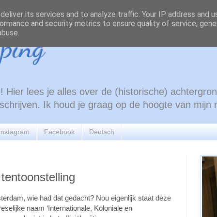
eliver its services and to analyze traffic. Your IP address and 
ormance and security metrics to ensure quality of service, gen
abuse.
ping
 Hier lees je alles over de (historische) achtergr
e schrijven. Ik houd je graag op de hoogte van mijn
Instagram
Facebook
Deutsch
tentoonstelling
terdam, wie had dat gedacht? Nou eigenlijk staat deze
vreselijke naam ‘Internationale, Koloniale en