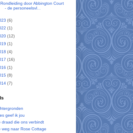
Rondleiding door Abbington Court
- de personeelsvl...
023
(6)
022
(1)
020
(12)
019
(1)
018
(4)
017
(16)
016
(1)
015
(8)
014
(7)
ls
htergronden
les geef ik jou
 draad die ons verbindt
 weg naar Rose Cottage