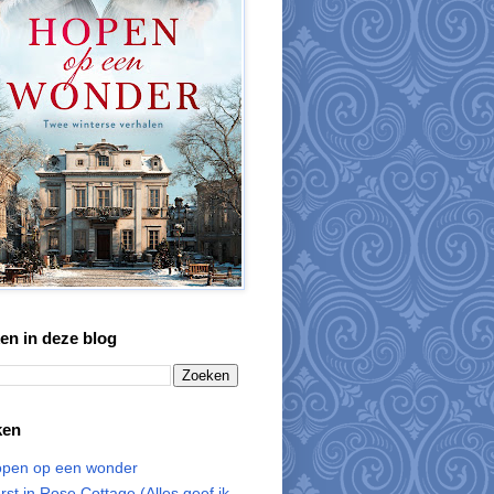
en in deze blog
ken
pen op een wonder
rst in Rose Cottage (Alles geef ik