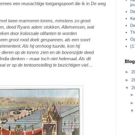
rees een reusachtige toegangspoort die ik in
De weg
jo
De
Ke
met twee marmeren torens, minstens zo groot
De
eum, deed Ryans adem stokken. Allemensen, wat
Th
ken door kolossale olifanten te worden
Op
een groot rood doek gespannen, als een soort
ïenentent. Als hij omhoog tuurde, kon hij
(1
 dieren op de torens zien en de bovenzijde deed
ndia denken – maar toch niet helemaal. Als dit
Blog
wat er op de tentoonstelling te bezichtigen viel…
►
2
►
2
▼
2