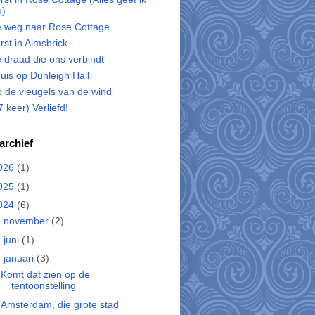
u)
 weg naar Rose Cottage
rst in Almsbrick
 draad die ons verbindt
uis op Dunleigh Hall
 de vleugels van de wind
7 keer) Verliefd!
archief
026
(1)
025
(1)
024
(6)
►
november
(2)
►
juni
(1)
▼
januari
(3)
Komt dat zien op de
tentoonstelling
Amsterdam, die grote stad