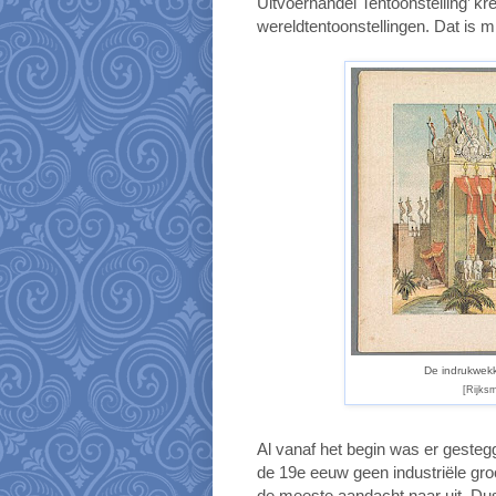
Uitvoerhandel Tentoonstelling’ kreeg
wereldtentoonstellingen. Dat is 
De indrukwekk
[Rijks
Al vanaf het begin was er gesteg
de 19e eeuw geen industriële gro
de meeste aandacht naar uit. Du