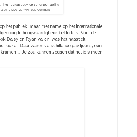
van het hoofdgebouw op de tentoonstelling
museum, CC0, via Wikimedia Commons]
k op het publiek, maar met name op het internationale
uitgenodigde hoogwaardigheidsbekleders. Voor de
ok Daisy en Ryan vallen, was het naast dit
l leuker. Daar waren verschillende paviljoens, een
 kramen… Je zou kunnen zeggen dat het iets meer