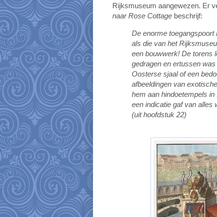
Rijksmuseum aangewezen. Er ver
naar Rose Cottage
beschrijf:
De enorme toegangspoort 
als die van het Rijksmus
een bouwwerk! De torens le
gedragen en ertussen was 
Oosterse sjaal of een bedoe
afbeeldingen van exotische
hem aan hindoetempels in I
een indicatie gaf van alles 
(uit hoofdstuk 22)