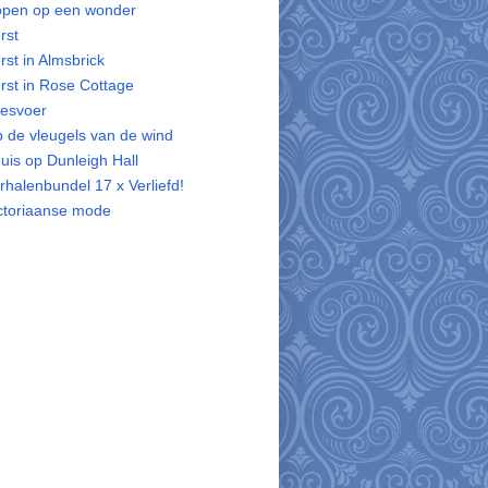
pen op een wonder
rst
rst in Almsbrick
rst in Rose Cottage
esvoer
 de vleugels van de wind
uis op Dunleigh Hall
rhalenbundel 17 x Verliefd!
ctoriaanse mode