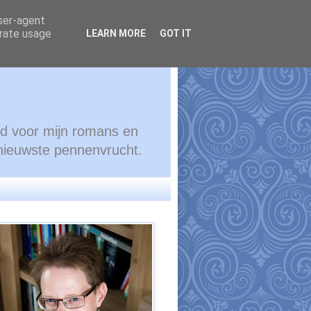
user-agent
erate usage
LEARN MORE
GOT IT
ond voor mijn romans en
 nieuwste pennenvrucht.