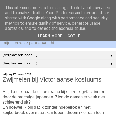
This site uses cookies from Google to deliver its services
Dineke Epping
and to analyze traffic. Your IP address and user-agent are
shared with Google along with performance and security
metrics to ensure quality of service, generate usage
Welkom op mijn website! Hier lees je alles over de
statistics, and to detect and address abuse.
(historische) achtergrond voor mijn romans en wat mij
LEARN MORE
GOT IT
inspireert om te schrijven. Ik houd je graag op de hoogte van
mijn nieuwste pennenvrucht.
▼
▼
vrijdag 27 maart 2015
Zwijmelen bij Victoriaanse kostuums
Altijd als ik naar kostuumdrama kijk, ben ik gefascineerd
door de prachtige japonnen. Zien de dames er vaak niet
schitterend uit?
En hoewel ik blij dat ik zonder hoepelrok en met
spijkerbroek over straat kan lopen, droom ik er dan toch