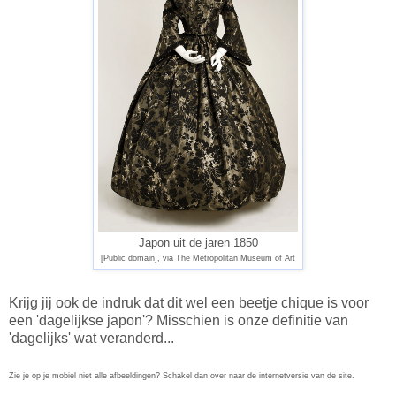
Japon uit de jaren 1850
[Public domain], via The Metropolitan Museum of Art
Krijg jij ook de indruk dat dit wel een beetje chique is voor
een 'dagelijkse japon'? Misschien is onze definitie van
'dagelijks' wat veranderd...
Zie je op je mobiel niet alle afbeeldingen? Schakel dan over naar de internetversie van de site.