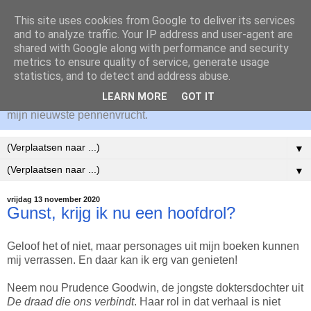
This site uses cookies from Google to deliver its services
Dineke Epping
and to analyze traffic. Your IP address and user-agent are
shared with Google along with performance and security
metrics to ensure quality of service, generate usage
Welkom op mijn website! Hier lees je alles over de
statistics, and to detect and address abuse.
(historische) achtergrond voor mijn romans en wat mij
LEARN MORE
GOT IT
inspireert om te schrijven. Ik houd je graag op de hoogte van
mijn nieuwste pennenvrucht.
▼
▼
vrijdag 13 november 2020
Gunst, krijg ik nu een hoofdrol?
Geloof het of niet, maar personages uit mijn boeken kunnen
mij verrassen. En daar kan ik erg van genieten!
Neem nou Prudence Goodwin, de jongste doktersdochter uit
De draad die ons verbindt
. Haar rol in dat verhaal is niet