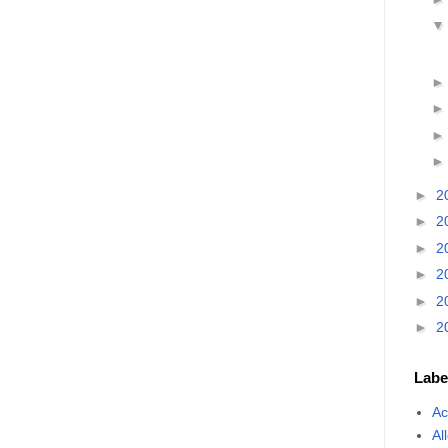
►
2
►
2
►
2
►
2
►
2
►
2
Labe
Ac
Al