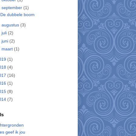
▼
september
(1)
De dubbele boom
►
augustus
(3)
►
juli
(2)
►
juni
(2)
►
maart
(1)
019
(1)
018
(4)
017
(16)
016
(1)
015
(8)
014
(7)
ls
htergronden
les geef ik jou