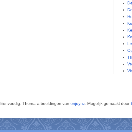
De
De
Ho
Ke
Ke
Ke
Le
Op
Th
Ve
Vi
Eenvoudig. Thema-afbeeldingen van
enjoynz
. Mogelijk gemaakt door