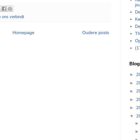
jo
De
e ons verbindt
Ke
De
Homepage
Oudere posts
Th
Op
(1
Blog
►
2
►
2
►
2
►
2
►
2
▼
2