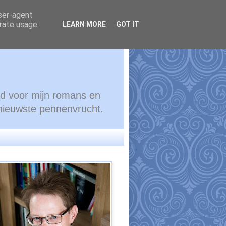
user-agent
erate usage
LEARN MORE
GOT IT
ond voor mijn romans en
 nieuwste pennenvrucht.