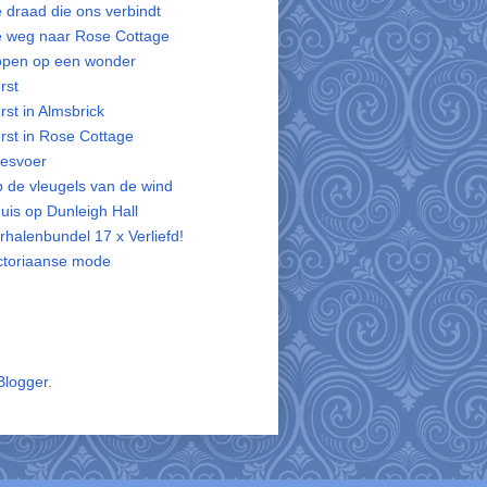
 draad die ons verbindt
 weg naar Rose Cottage
pen op een wonder
rst
rst in Almsbrick
rst in Rose Cottage
esvoer
 de vleugels van de wind
uis op Dunleigh Hall
rhalenbundel 17 x Verliefd!
ctoriaanse mode
Blogger
.