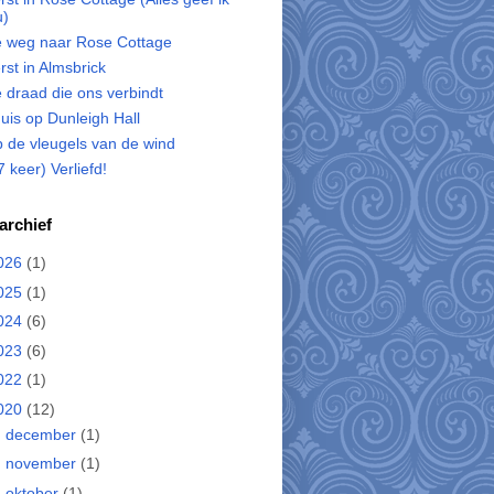
u)
 weg naar Rose Cottage
rst in Almsbrick
 draad die ons verbindt
uis op Dunleigh Hall
 de vleugels van de wind
7 keer) Verliefd!
archief
026
(1)
025
(1)
024
(6)
023
(6)
022
(1)
020
(12)
►
december
(1)
►
november
(1)
►
oktober
(1)