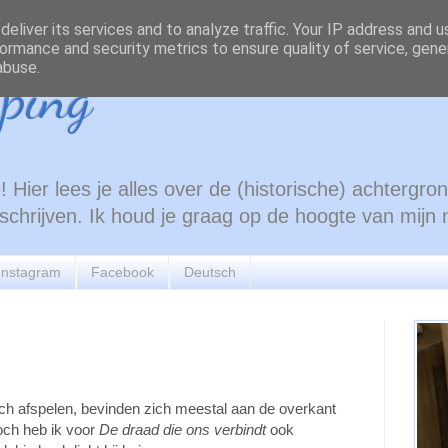
eliver its services and to analyze traffic. Your IP address and 
ormance and security metrics to ensure quality of service, gen
abuse.
ping
 Hier lees je alles over de (historische) achtergr
e schrijven. Ik houd je graag op de hoogte van mijn
Instagram
Facebook
Deutsch
ch afspelen, bevinden zich meestal aan de overkant
Toch heb ik voor
De draad die ons verbindt
ook