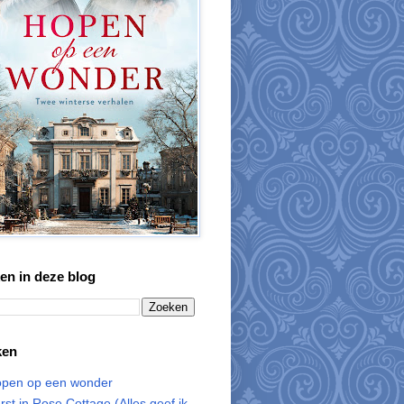
en in deze blog
ken
pen op een wonder
rst in Rose Cottage (Alles geef ik