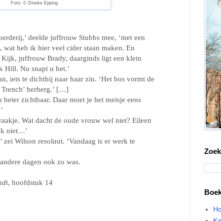
Foto: © Dineke Epping
boerderij,’ deelde juffrouw Stubbs mee, ‘met een
, wat heb ik hier veel cider staan maken. En
 Kijk, juffrouw Brady, daarginds ligt een klein
 Hill. Nu snapt u het.’
, iets te dichtbij naar haar zin. ‘Het bos vormt de
n Trench’ herberg.’ […]
beter zichtbaar. Daar moet je het meisje eens
’
praakje. Wat dacht de oude vrouw wel niet? Eileen
nk niet…’
 zei Wilson resoluut. ‘Vandaag is er werk te
Zoek
p andere dagen ook zo was.
ndt
, hoofdstuk 14
Boe
Ho
Ke