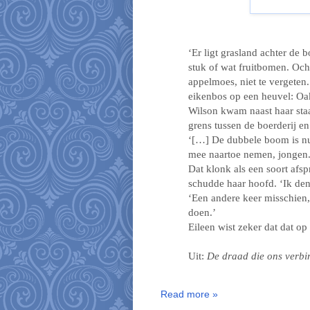
‘Er ligt grasland achter de 
stuk of wat fruitbomen. Och
appelmoes, niet te vergeten.
eikenbos op een heuvel: Oak
Wilson kwam naast haar staan
grens tussen de boerderij e
‘[…] De dubbele boom is nu 
mee naartoe nemen, jongen.
Dat klonk als een soort afs
schudde haar hoofd. ‘Ik de
‘Een andere keer misschien,’
doen.’
Eileen wist zeker dat dat o
Uit:
De draad die ons verbi
Read more »